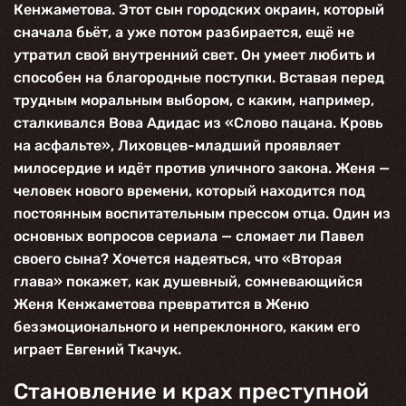
Кенжаметова. Этот сын городских окраин, который
сначала бьёт, а уже потом разбирается, ещё не
утратил свой внутренний свет. Он умеет любить и
способен на благородные поступки. Вставая перед
трудным моральным выбором, с каким, например,
сталкивался Вова Адидас из «Слово пацана. Кровь
на асфальте», Лиховцев-младший проявляет
милосердие и идёт против уличного закона. Женя —
человек нового времени, который находится под
постоянным воспитательным прессом отца. Один из
основных вопросов сериала — сломает ли Павел
своего сына? Хочется надеяться, что «Вторая
глава» покажет, как душевный, сомневающийся
Женя Кенжаметова превратится в Женю
безэмоционального и непреклонного, каким его
играет Евгений Ткачук.
Становление и крах преступной