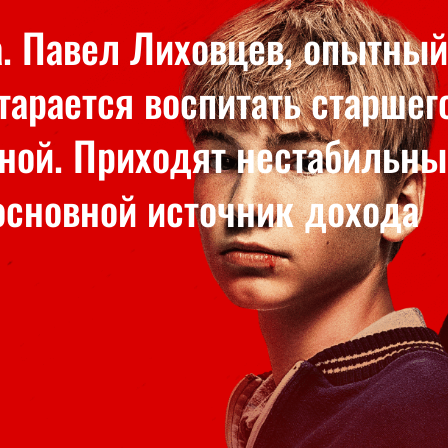
а. Павел Лиховцев, опытный
тарается воспитать старшег
ной. Приходят нестабильны
 основной источник дохода