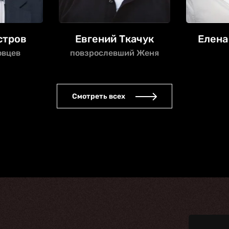
стров
Евгений Ткачук
Елена
овцев
повзрослевший Женя
Смотреть всех